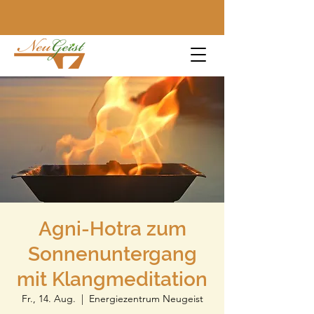
Agni-Hotra zum
Sonnenuntergang
mit Klangmeditation
Fr., 14. Aug.
  |  
Energiezentrum Neugeist