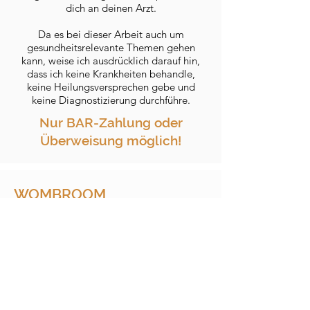
dich an deinen Arzt.
Da es bei dieser Arbeit auch um
gesundheitsrelevante Themen gehen
kann, weise ich ausdrücklich darauf hin,
dass ich keine Krankheiten behandle,
keine Heilungsversprechen gebe und
keine Diagnostizierung durchführe.
Nur BAR-Zahlung oder
Überweisung möglich!
WOMBROOM
Berührung als Sprache der Seele
Du sehnst dich nach Nähe, Berührung
und danach gehalten zu werden?
Nicht, weil etwas mit dir nicht stimmt,
sondern weil du fühlst, dass echter