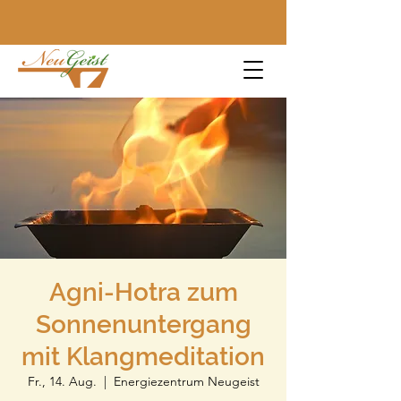
Agni-Hotra zum
Sonnenuntergang
mit Klangmeditation
Fr., 14. Aug.
  |  
Energiezentrum Neugeist