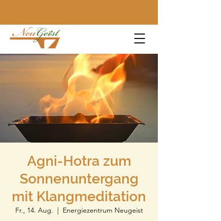
Agni-Hotra zum
Sonnenuntergang
mit Klangmeditation
Fr., 14. Aug.
  |  
Energiezentrum Neugeist