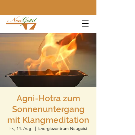
Agni-Hotra zum
Sonnenuntergang
mit Klangmeditation
Fr., 14. Aug.
  |  
Energiezentrum Neugeist