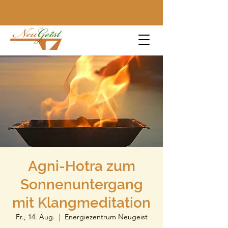
Agni-Hotra zum
Sonnenuntergang
mit Klangmeditation
Fr., 14. Aug.
  |  
Energiezentrum Neugeist