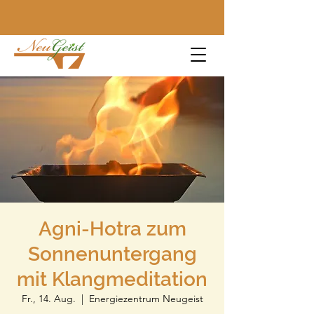
Agni-Hotra zum
Sonnenuntergang
mit Klangmeditation
Fr., 14. Aug.
  |  
Energiezentrum Neugeist