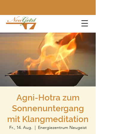
Agni-Hotra zum
Sonnenuntergang
mit Klangmeditation
Fr., 14. Aug.
  |  
Energiezentrum Neugeist